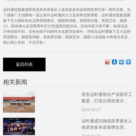
运时通控股集团即将迎来世界最长人体床垫多米诺骨牌世界纪录一周年庆典，为
了感谢广大消费者一直以来对运时通的大力支持和无限厚爱，运时通控股集团携
旗下五大国际知名品牌美国蕾丝、德国美得丽、美国席乐顿，美国艾绿，德国
A3
，联袂推出吉尼斯周年庆大型感恩回馈活动，活动内容大奖不断，惊喜连连，
只有你想不到，没有你得不到的特大优惠等你来约，详情见运时通旗下五大品牌
美国蕾丝，德国美得丽，美国席乐顿，美国艾绿，德国
A3
全国各大终端专卖店，
我们用心等您，不见不散！
返回列表
相关新闻
淮安运时通智谷产业园开工
奠基，打造台商投资示...
2025-04-27
运时通成功挑战世界最长人
体床垫多米诺骨牌吉尼...