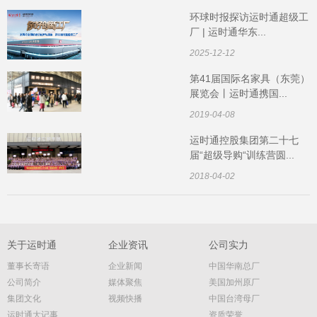
环球时报探访运时通超级工
厂 | 运时通华东...
2025-12-12
第41届国际名家具（东莞）
展览会丨运时通携国...
2019-04-08
运时通控股集团第二十七
届“超级导购“训练营圆...
2018-04-02
关于运时通
企业资讯
公司实力
董事长寄语
企业新闻
中国华南总厂
公司简介
媒体聚焦
美国加州原厂
集团文化
视频快播
中国台湾母厂
运时通大记事
资质荣誉