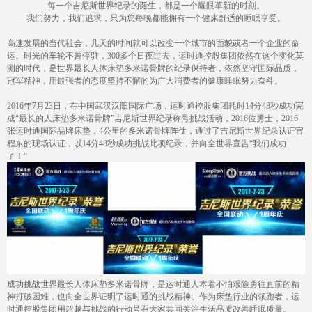
每一个吉尼斯世界纪录的诞生，都是一个耀眼革新的时刻。
我们努力，我们追求，只为您每晚都能拥有一个健康舒适的睡眠享受。
高速发展的当代社会，几天的时间就可以改变一个城市的面貌或者一个企业的命
运。时光的车轮不曾停驻，
300
多个日夜过去，运时通控股集团依然在这个变化莫
测的时代，是世界最长人体床垫多米诺骨牌的纪录保持者，依然坚守国际品质，
冠军精神，用最强者的态度坚持不懈的为广大消费者的健康睡眠努力奋斗。
2016
年
7
月
23
日，在中国武汉汉阳国际广场，运时通控股集团耗时
14
分
48
秒成功完
成“最长的人
床垫
多米诺骨牌
”吉尼斯世界纪录称号挑战活动，
2016
位勇士，
2016
张运时通国际品牌床垫，
4
公里的多米诺骨牌阵仗，通过了吉尼斯世界纪录认证官
程东的现场认证，以
14
分
48
秒成功挑战此项纪录，并向全世界宣告“我们成功
了！”
成功挑战世界最长人体床垫多米诺骨牌，是运时通人本着不怕艰险勇往直前的精
神打破困难，也向全世界证明了运时通的挑战精神。作为床垫行业的领跑者，运
时通控股集团用超越与挑战的行动号召大家共同关注生活品质改善睡眠质量。