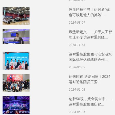
2016-07-23
热血诠释担当！运时通“你
也可以是他人的英雄”...
2024-08-07
床垫新定义——关于人工智
能床垫专访运时通总经...
2018-11-14
运时通控股集团与淮安涟水
国际机场达成战略合作...
2026-06-09
运来时转 送爱回家丨2024
运时通集团员工爱...
2024-01-03
创梦50载，簧金筑未来——
运时通控股集团庆祝...
2023-05-26