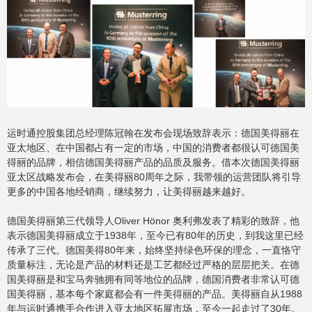
运时通控股集团总经理陈冠翰在发布会现场致辞表示：德国美得丽在
亚太地区、在中国都占有一定的市场，中国的消费者都很认可德国美
得丽的品牌，相信德国美得丽产品的品质及服务。借本次德国美得丽
亚太区战略发布会，在美得丽80周年之际，我带领的运营团队将引导
更多的中国各地经销商，继续努力，让美得丽越来越好。
德国美得丽第三代领导人Oliver Hönor 奥利弗发表了精彩的致辞，他
表示德国美得丽成立于1938年，至今已有80年的历史，到我这里已经
传承了三代。德国美得80年来，始终坚持绿色环保的理念，一直恪守
质量标注，无论是产品的材料还是工艺都经过严格的层层把关。在德
国美得丽是和宝马奔驰拥有同等地位的品牌，德国消费者非常认可德
国美得丽，基本每个家庭都会有一件美得丽的产品。美得丽自从1988
年与运时通携手合作进入亚太地区拓展市场，至今一起走过了30年。