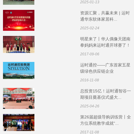
2025-01-13
资源汇聚，共赢未来 | 运时
通华东软体家居科...
2025-02-24
明星来了丨华人偶像天团南
拳妈妈来运时通开球赛了！
2017-09-06
运时通控——广东首家五星
级绿色供应链企业
2016-11-08
总投资15亿！运时通智谷一
期项目奠基仪式盛大...
2025-04-26
第26届超级导购训练营丨全
方位系统教学成就“...
2017-11-08