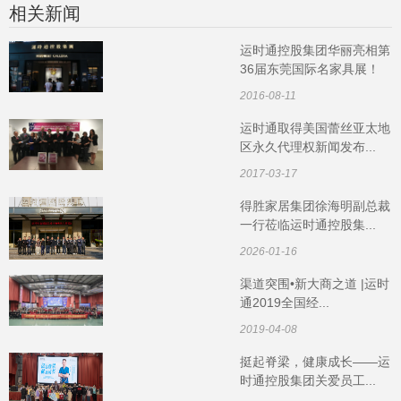
相关新闻
运时通控股集团华丽亮相第
36届东莞国际名家具展！
2016-08-11
运时通取得美国蕾丝亚太地
区永久代理权新闻发布...
2017-03-17
得胜家居集团徐海明副总裁
一行莅临运时通控股集...
2026-01-16
渠道突围•新大商之道 |运时
通2019全国经...
2019-04-08
挺起脊梁，健康成长——运
时通控股集团关爱员工...