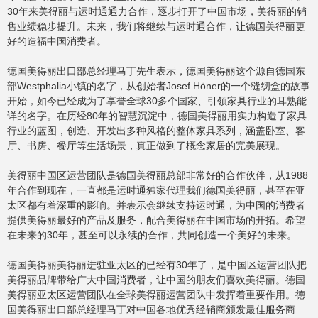
30年来美得丽与运时通通力合作，逐步打开了中国市场，美得丽的销
售业绩稳步提升。未来，我们将继续与运时通合作，让德国美得丽更
好的造福中国消费者。
德国美得丽出口部总经理马丁先生表示，德国美得丽这个源自德国东
部Westphalia小镇的名字，从创始者Josef Höner的一个缝纫盒的故事
开始，如今已经成为了享誉全球30多个国家、引领家具行业的耳熟能
详的名字。在历经80年的智慧沉淀中，德国美得丽用实力构造了家具
行业的蓝图，创造、开发出多种风格的整体家具系列，涵盖卧室、客
厅、书房、餐厅等生活场景，真正做到了概念家居的完美展现。
美得丽中国区运营团队是德国美得丽总部非常好的合作伙伴，从1988
年合作到现在，一直都是运时通独家代理我们德国美得丽，甚至在亚
太区都有着深重的影响。并表示会继续支持运时通，为中国的消费者
提供美得丽最好的产品及服务，配合美得丽在中国市场的开拓。希望
在未来的30年，甚至可以永续的合作，共同创造一个美好的未来。
德国美得丽美得丽进驻亚太区的已经有30年了，是中国区运营团队把
美得丽品牌带给广大中国消费者，让中国的朋友们喜欢美得丽。德国
美得丽亚太区运营团队在全球美得丽运营团队中发挥着重要作用。德
国美得丽出口部总经理马丁对中国各地优秀经销商颁发最佳服务商